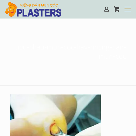
tieu-phau-mun-coc-hay-mieng-dan-
mun-coc