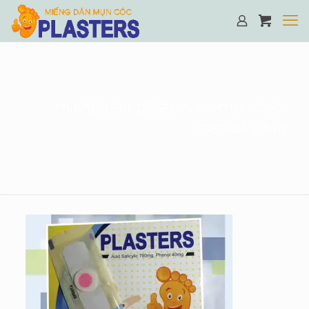
mieng-dan-plasters-tri-mun-coc-
mat-ca-chan