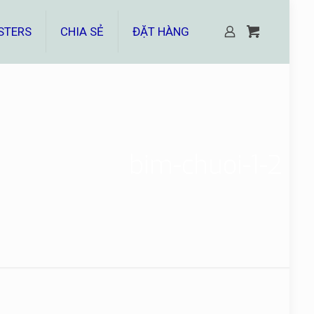
STERS
CHIA SẺ
ĐẶT HÀNG
bim-chuoi-1-2