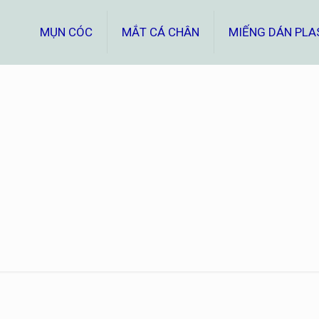
MỤN CÓC
MẮT CÁ CHÂN
MIẾNG DÁN PLA