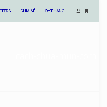
STERS
CHIA SẺ
ĐẶT HÀNG
cach-chua-mun-com