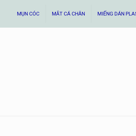
MỤN CÓC
MẮT CÁ CHÂN
MIẾNG DÁN PLA