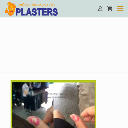
mieng-dan-tri-mun-coc