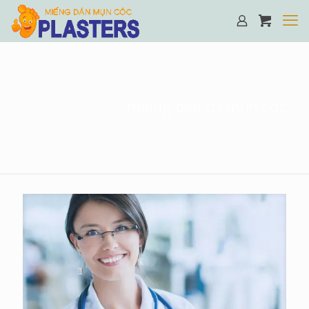
miếng dán trị mụn cóc