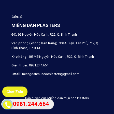
Liên hệ
MIẾNG DÁN PLASTERS
ĐC:
92 Nguyễn Hữu Cảnh, P.22, Q. Bình Thạnh
Văn phòng (không bán hàng)
: 304A Điện Biên Phủ, P.17, Q.
Bình Thạnh, TP.HCM
Kho hàng:
183/45 Nguyễn Hữu Cảnh, P.22, Q. Bình Thạnh
Điện thoại:
0981.244.664
Email:
miengdanmuncocplasters@gmail.com
Chat Zalo
Bản quyền của Miếng dán mụn cóc Plasters
0981.244.664