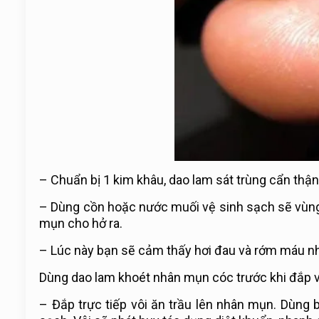
– Chuẩn bị 1 kim khâu, dao lam sát trùng cẩn thậ
– Dùng cồn hoặc nước muối vệ sinh sạch sẽ vùng
mụn cho hở ra.
– Lúc này bạn sẽ cảm thấy hơi đau và rớm máu n
Dùng dao lam khoét nhân mụn cóc trước khi đắp v
– Đắp trực tiếp vôi ăn trầu lên nhân mụn. Dùng b