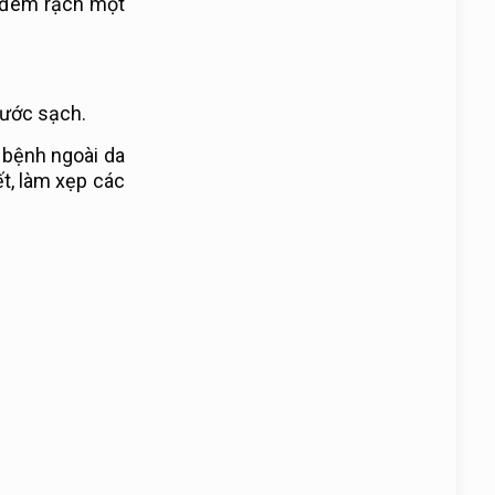
, đem rạch một
nước sạch.
 bệnh ngoài da
ết, làm xẹp các