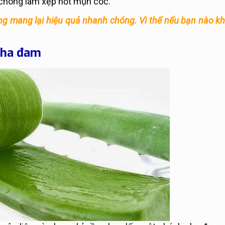
 chóng làm xẹp nốt mụn cóc.
ưng mang lại hiệu quả nhanh chóng. Vì thế nếu bạn nào k
 nha đam