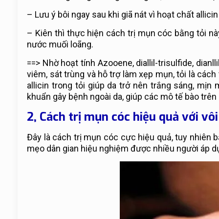
– Lưu ý bôi ngay sau khi giã nát vì hoạt chất allic
– Kiên thì thực hiện cách trị mụn cóc bằng tỏi này
nước muối loãng.
==> Nhờ hoạt tính Azooene, diallil-trisulfide, dian
viêm, sát trùng và hỗ trợ làm xẹp mụn, tỏi là các
allicin trong tỏi giúp da trở nên trắng sáng, mị
khuẩn gây bệnh ngoài da, giúp các mô tế bào trên
2, Cách trị mụn cóc hiệu quả với vôi
Đây là cách trị mụn cóc cực hiệu quả, tuy nhiên 
mẹo dân gian hiệu nghiệm được nhiều người áp dụn