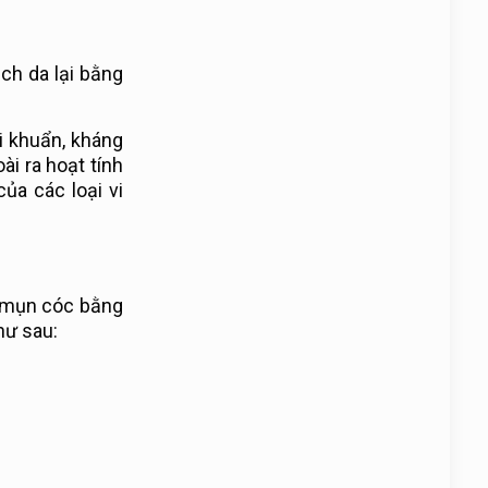
ạch da lại bằng
vi khuẩn, kháng
ài ra hoạt tính
ủa các loại vi
ị mụn cóc bằng
hư sau: