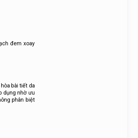
 sạch đem xoay
hòa bài tiết da
áp dụng nhờ ưu
không phân biệt