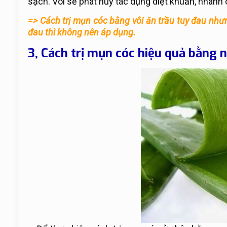
sạch. Vôi sẽ phát huy tác dụng diệt khuẩn, nhanh
=> Cách trị mụn cóc bằng vôi ăn trầu tuy đau nh
đau thì không nên áp dụng.
3, Cách trị mụn cóc hiệu quả bằng