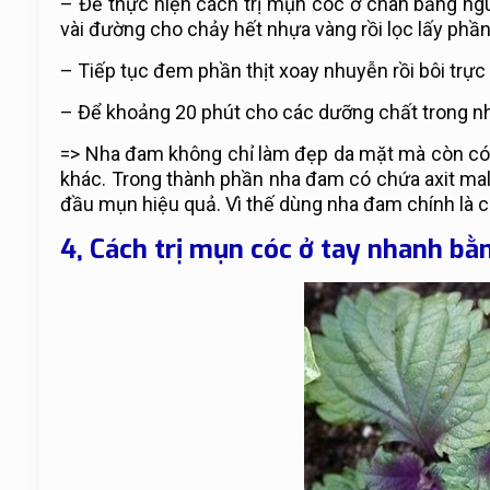
– Để thực hiện cách trị mụn cóc ở chân bằng ng
vài đường cho chảy hết nhựa vàng rồi lọc lấy phần 
– Tiếp tục đem phần thịt xoay nhuyễn rồi bôi trực 
– Để khoảng 20 phút cho các dưỡng chất trong nha
=> Nha đam không chỉ làm đẹp da mặt mà còn có r
khác. Trong thành phần nha đam có chứa axit malic
đầu mụn hiệu quả. Vì thế dùng nha đam chính là c
4, Cách trị mụn cóc ở tay nhanh bằn