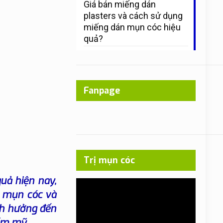
Giá bán miếng dán
plasters và cách sử dụng
miếng dán mụn cóc hiệu
quả?
Fanpage
Trị mụn cóc
uả hiện nay,
Trình
t
mụn cóc và
chơi
Video
nh hưởng đến
ẩm mỹ.