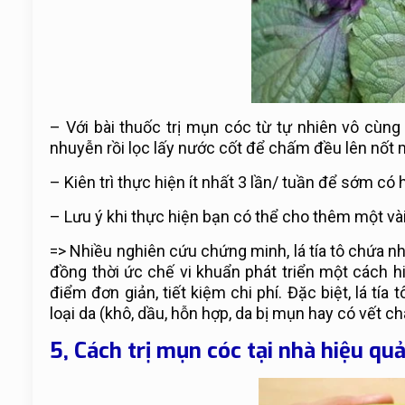
– Với bài thuốc trị mụn cóc từ tự nhiên vô cùng
nhuyễn rồi lọc lấy nước cốt để chấm đều lên nốt 
– Kiên trì thực hiện ít nhất 3 lần/ tuần để sớm có 
– Lưu ý khi thực hiện bạn có thể cho thêm một và
=> Nhiều nghiên cứu chứng minh, lá tía tô chứa nh
đồng thời ức chế vi khuẩn phát triển một cách 
điểm đơn giản, tiết kiệm chi phí. Đặc biệt, lá tí
loại da (khô, dầu, hỗn hợp, da bị mụn hay có vết c
5, Cách trị mụn cóc tại nhà hiệu qu