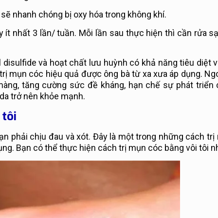
in sẽ nhanh chóng bị oxy hóa trong không khí.
 ít nhất 3 lần/ tuần. Mỗi lần sau thực hiện thì cần rửa s
llil disulfide và hoạt chất lưu huỳnh có khả năng tiêu diệt 
h trị mụn cóc hiệu quả được ông bà từ xa xưa áp dụng. Ngo
n màng, tăng cường sức đề kháng, hạn chế sự phát triển c
 da trở nên khỏe mạnh.
 tôi
bạn phải chịu đau và xót. Đây là một trong những cách tr
g. Bạn có thể thực hiện cách trị mụn cóc bằng vôi tôi n