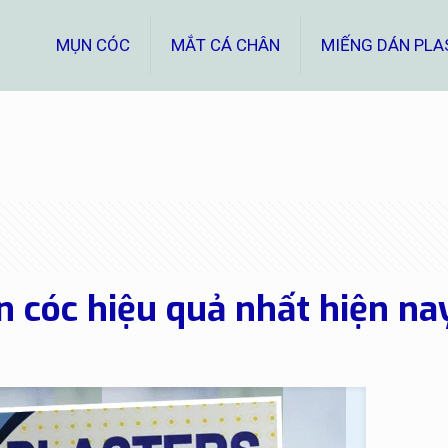
MỤN CÓC
MẮT CÁ CHÂN
MIẾNG DÁN PLA
n cóc hiệu quả nhất hiện na