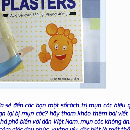
a sẻ đến các bạn một sốcách trị mụn cóc hiệu q
bạn lại bị mụn cóc? hãy tham khảo thêm bài viế
khá phổ biến với dân Việt Nam, mụn cóc không ả
ảm giác đau nhức, vướng víu, đặc biệt là mất th