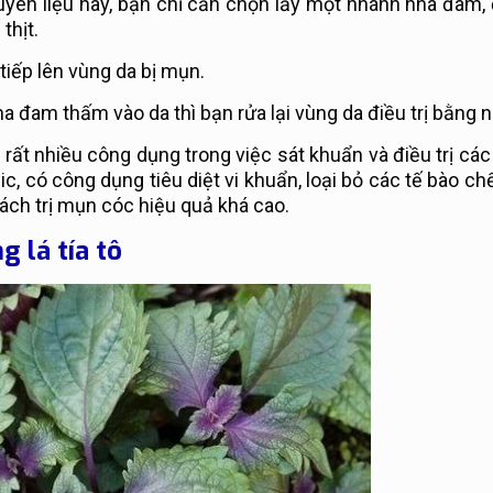
uyên liệu này, bạn chỉ cần chọn lấy một nhánh nha đam
thịt.
tiếp lên vùng da bị mụn.
 đam thấm vào da thì bạn rửa lại vùng da điều trị bằng 
ất nhiều công dụng trong việc sát khuẩn và điều trị các
, có công dụng tiêu diệt vi khuẩn, loại bỏ các tế bào ch
ách trị mụn cóc hiệu quả khá cao.
g lá tía tô