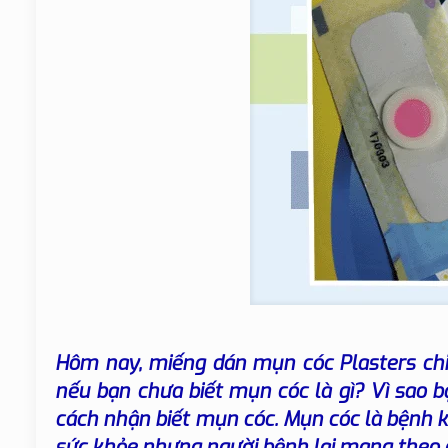
Hôm nay, miếng dán mụn cóc Plasters chi
nếu bạn chưa biết mụn cóc là gì? Vì sao 
cách nhận biết mụn cóc
. Mụn cóc là bệnh 
sức khỏe nhưng người bệnh lại mang theo c