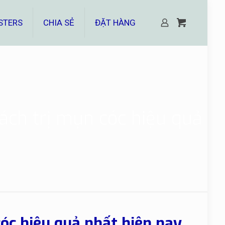
STERS
CHIA SẺ
ĐẶT HÀNG
ách trị mụn cóc hiệu quả
óc hiệu quả nhất hiện nay