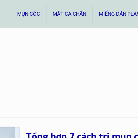
MỤN CÓC
MẮT CÁ CHÂN
MIẾNG DÁN PLA
c
Tổng hợp 7 cách trị mụn c