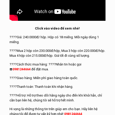
Click vào video để xem nhé!
????
Giá: 240.0000đ/ hộp. Hộp có 18 miếng. Mỗi ngày dùng 1
miếng.
????
Mua 2 hộp còn 230.000đ/hộp, Mua 3 hộp còn 220.000đ/hộp.
Mua 4 hộp còn 215.000đ/hộp. Giá tốt đi cùng số lượng.
????
Cách thức mua hàng:
????
Nhắn tin hoặc gọi
☎️
0981244664
để đặt mua.
????
Giao hàng: Miễn phí giao hàng toàn quốc.
????
Thanh toán: Thanh toán khi nhận hàng.
????
Hỗ trợ: Hỗ trợ theo dõi hằng ngày cho đến khi khỏi hẳn, chỉ
cần bạn liên hệ, chúng tôi sẽ hỗ trợ hết mình.
Hi vọng là những thông tin trên giúp em cho bạn. Hãy liên hệ
chúng tôi để được tư vấn kỹ hơn nhé!
0981244664