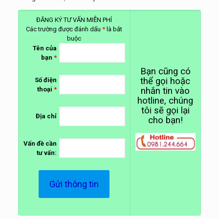
ĐĂNG KÝ TƯ VẤN MIỄN PHÍ
Các trường được đánh dấu
*
là bắt
buộc
Tên của
bạn
*
Bạn cũng có
thể gọi hoặc
Số điện
thoại
*
nhắn tin vào
hotline, chúng
tôi sẽ gọi lại
Địa chỉ
cho bạn!
Vấn đề cần
tư vấn: