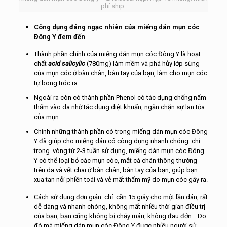
phí ship.
Công dụng đáng ngạc nhiên của miếng dán mụn cóc
Đông Y đem đến
Thành phần chính của miếng dán mụn cóc Đông Y là hoạt
chất
acid salicylic
(780mg) làm mềm và phá hủy lớp sừng
của mụn cóc ở bàn chân, bàn tay của bạn, làm cho mụn cóc
tự bong tróc ra.
Ngoài ra còn có thành phần Phenol có tác dụng chống nấm
thấm vào da nhờ tác dụng diệt khuẩn, ngăn chặn sự lan tỏa
của mụn.
Chính những thành phần có trong miếng dán mụn cóc Đông
Y đã giúp cho miếng dán có công dụng nhanh chóng: chỉ
trong vòng từ 2-3 tuần sử dụng, miếng dán mụn cóc Đông
Y có thể loại bỏ các mụn cóc, mắt cá chân thông thường
trên da và vết chai ở bàn chân, bàn tay của bạn, giúp bạn
xua tan nỗi phiền toái và vẻ mất thẩm mỹ do mụn cóc gây ra.
Cách sử dụng đơn giản: chỉ cần 15 giây cho một lần dán, rất
dễ dàng và nhanh chóng, không mất nhiều thời gian điều trị
của bạn, bạn cũng không bị chảy máu, không đau đớn… Do
đó mà miếng dán mụn cóc Đông Y được nhiều người sử