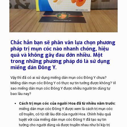
Chắc hẳn bạn sẽ phân vân lựa chọn phương
pháp trị mụn cóc nào nhanh chóng, hiệu
quả và không gây đau đớn nhiều. Một
trong những phương pháp đó là sử dụng
miếng dán Đông Y.
Vậy thì đã có ai sử dụng miếng dán mụn cóc Đông Y chưa?
Miếng dán mụn cóc Đông Y có thực sự tin tưởng được không? Vì
sao miếng dán mụn cóc Đông Y được nhiều người tin dùng tự
bao lâu nay?
Cách trị mụn cóc của người Hoa đã từ nhiều năm trước
:
miếng dán mụn cóc Đông Y được xem là cách trị mụn cóc
cổ truyền, có từ rất lâu đời của người Hoa. Chính hiệu quả
tuyệt vời của miếng dán mụn cóc Đông Y đã tạo sự tin
tưởng cho người dùng và được truyền nhau như bí kíp trị